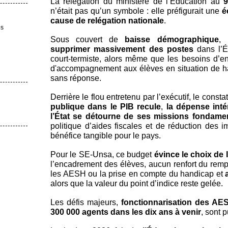
La relégation du ministère de l’Éducation au
9
n’était pas qu’un symbole : elle préfigurait une
é
cause de relégation nationale
.
es
Sous couvert de
baisse démographique
, 
supprimer massivement des postes
dans l’É
court-termiste, alors même que les besoins d’
d'accompagnement aux élèves en situation de ha
sans réponse.
Derrière le flou entretenu par l’exécutif, le constat
publique dans le PIB recule
,
la dépense inté
l’État se détourne de ses missions fondame
politique d’aides fiscales et de réduction des i
bénéfice tangible pour le pays.
Pour le SE-Unsa, ce budget
évince le choix de l
l’encadrement des élèves, aucun renfort du re
les AESH ou la prise en compte du handicap et
alors que la valeur du point d’indice reste gelée.
Les défis majeurs,
fonctionnarisation des AE
300 000 agents dans les dix ans à venir
, sont 