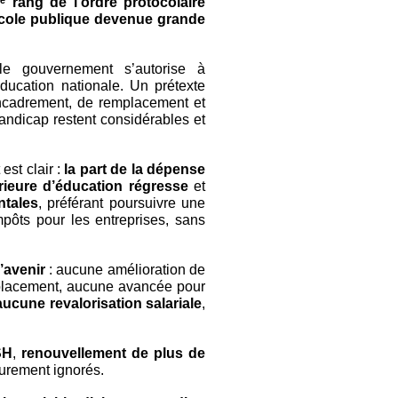
ᵉ rang de l’ordre protocolaire
cole publique devenue grande
le gouvernement s’autorise à
ducation nationale. Un prétexte
encadrement, de remplacement et
ndicap restent considérables et
 est clair :
la part de la dépense
rieure d’éducation régresse
et
ntales
, préférant poursuivre une
mpôts pour les entreprises, sans
’avenir
: aucune amélioration de
mplacement, aucune avancée pour
aucune revalorisation salariale
,
SH
,
renouvellement de plus de
purement ignorés.