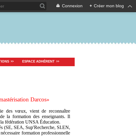
Connexion
+
Créer mon blog
TIONS
ESPACE ADHÉRENT
«mastérisation Darcos»
ie des vœux, vient de reconnaître
de la formation des enseignants. Il
r la fédération UNSA Éducation.
és (SE, SEA, Sup'Recherche, SI.EN,
cessaire formation professionnelle