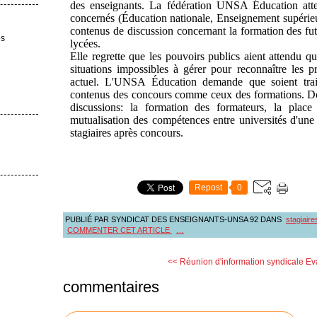
des enseignants. La fédération UNSA Éducation att
concernés (Éducation nationale, Enseignement supérieu
contenus de discussion concernant la formation des fut
es
lycées.
Elle regrette que les pouvoirs publics aient attendu qu
situations impossibles à gérer pour reconnaître les 
actuel. L'UNSA Éducation demande que soient trait
contenus des concours comme ceux des formations. Doi
discussions: la formation des formateurs, la pla
mutualisation des compétences entre universités d'une
stagiaires après concours.
Repost
0
PUBLIÉ PAR SYNDICAT DES ENSEIGNANTS-UNSA 92
DANS
stagiaire
COMMENTER CET ARTICLE
…
<< Réunion d'information syndicale
Ev
commentaires