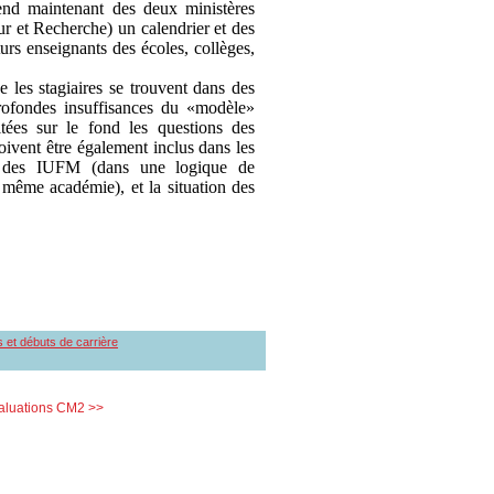
end maintenant des deux ministères
r et Recherche) un calendrier et des
urs enseignants des écoles, collèges,
e les stagiaires se trouvent dans des
profondes insuffisances du «modèle»
ées sur le fond les questions des
vent être également inclus dans les
ce des IUFM (dans une logique de
 même académie), et la situation des
s et débuts de carrière
aluations CM2 >>