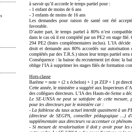
à savoir qu’il accorde le temps partiel pour :
- 1 enfant de moins de 6 ans
- 3 enfants de moins de 16 ans
es
Les demandes pour raison de santé ont été accepté
favorable.
D’autre part, le temps partiel à 80% n’est compatibl
dans le cas où il est complété par un PE2 en stage filé. 
294 PE2 (listes complémentaires inclus). L’IA décid
droit et demande aux 80% accordés sur autorisation 
complétés par des T.R.S.) sinon leur temps partiel sera 
Conséquence : la baisse du recrutement (et donc la ba
oblige l’IA à supprimer les stages filés de formation c
Hors-classe
Barème = note + (2 x échelon) + 1 pt ZEP + 1 pt direct
Cette année, le ministère a suggéré aux Inspecteurs d’
des collègues directeurs. L’IA des Hauts-de-Seine a déc
Le SE-UNSA ne peut se satisfaire de cette mesure, 
pour les directeurs par le ministère car :
- La faiblesse du taux actuel interdit quasiment à un P
(directeur de SEGPA, conseiller pédagogique …) d'
supplémentaire aux directeurs va accentuer ce phénom
- Si mesure de revalorisation il doit y avoir pour les 