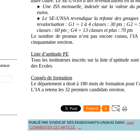
autre cadre. Le SE-UNSA a des revendications en la ma
● Une ISS mensuelle, indexée sur la valeur du p
euros.
● Le SE-UNSA revendique la refonte des groupes o
revalorisation : G1 = 1 à 4 classes : 30 pts ; G2 = 
classes : 60 pts ; G4 = 13 classes et plus : 70 pts
Le nombre de promus n’est pas encore connu, l’IA e
cinquantaine environ.
Liste d’aptitude PE
Tous les instituteurs inscrits sur la liste d’aptitude so
des Ecoles.
uveaux
Congés de formation
Le département a droit à 180 mois de formation pour l’
L’IA a retenu les 32 premiers candidats environ.
Repost
0
PUBLIÉ PAR SYNDICAT DES ENSEIGNANTS-UNSA 92
DANS
capd
COMMENTER CET ARTICLE
…