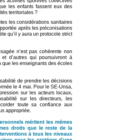
ctivités sportives collectives
 que les enfants fassent eux des
tés territoriales ?
tes les considérations sanitaires
apportée après les préconisations
te qu’il y aura un protocole strict
isagée n’est pas cohérente non
et d’autres qui poursuivront à
on que les enseignants des écoles
sabilité de prendre les décisions
nformée le 4 mai. Pour le SE-Unsa,
 pression sur les acteurs locaux,
bilité sur les directeurs, les
ccorder toute sa confiance aux
lus appropriée.
 personnels méritent les mêmes
mes droits que le reste de la
terventions à tous les niveaux
uipes pour les protéger d’une