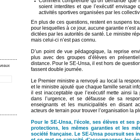
Comment comprendre qu’on demande que les a
soient interdites et que l’exécutif envisage
activités sportives organisées par les collectivi
En plus de ces questions, restent en suspens tou
pour lesquelles à ce jour, aucune garantie n’est 
dictées par les autorités de santé. Le ministre répè
mais celui-ci n’est pas connu.
D’un point de vue pédagogique, la reprise env
plus avec des groupes d’élèves en présentiel 
distance. Pour le SE-Unsa, il est hors de questi
uveaux
fassent double journée.
Le Premier ministre a renvoyé au local la respon
et le ministre ajouté que chaque famille serait i
il est inacceptable que l’exécutif mette ainsi la
dans l’urgence, et se défausse de sa responsa
enseignants et les municipalités en disant a
acteurs de terrain pour trouver l’organisation la p
Pour le SE-Unsa, l’école, ses élèves et ses
protections, les mêmes garanties et les mê
société française. Le SE-Unsa poursuit ses in
et se met en capacité d’accompagner les éq