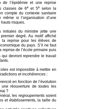
n de l’épidémie et une reprise
e
e
es classes de 6
et 5
selon la
 en compte du contexte sanitaire
 même si l’organisation d’une
 hauts risques.
initiales du ministre jette une
u premier degré. Au motif affiché
, la reprise pour les élèves de
é économique du pays. S’il ne faut
 la reprise de l’école primaire puis
 qui devront reprendre le travail
fants.
coles est impossible à mettre en
tradictions et incohérences :
ncié en fonction de l’évolution
 une réouverture de toutes les
mai ?
néral, les regroupements soient
s et établissements, la taille du