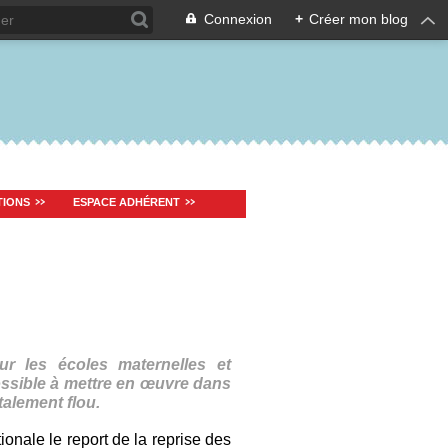
Connexion
+
Créer mon blog
TIONS
ESPACE ADHÉRENT
r les écoles maternelles et
possible à mettre en œuvre dans
otalement flou.
onale le report de la reprise des