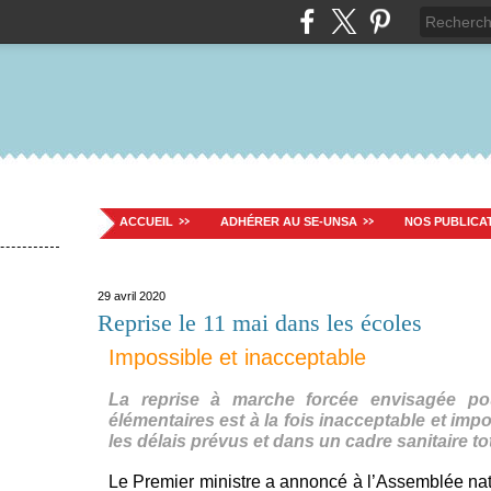
ACCUEIL
ADHÉRER AU SE-UNSA
NOS PUBLICA
29 avril 2020
Reprise le 11 mai dans les écoles
Impossible et inacceptable
La reprise à marche forcée envisagée pou
élémentaires est à la fois inacceptable et im
les délais prévus et dans un cadre sanitaire t
Le Premier ministre a annoncé à l’Assemblée nati