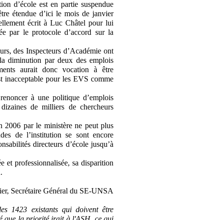
ction d’école est en partie suspendue
e étendue d’ici le mois de janvier
lement écrit à Luc Châtel pour lui
ée par le protocole d’accord sur la
eurs, des Inspecteurs d’Académie ont
e la diminution par deux des emplois
ements aurait donc vocation à être
est inacceptable pour les EVS comme
renoncer à une politique d’emplois
dizaines de milliers de chercheurs
n 2006 par le ministère ne peut plus
des de l’institution se sont encore
onsabilités directeurs d’école jusqu’à
e et professionnalisée, sa disparition
.
lier, Secrétaire Général du SE-UNSA
es 1423 existants qui doivent être
ue la priorité irait à l'ASH, ce qui