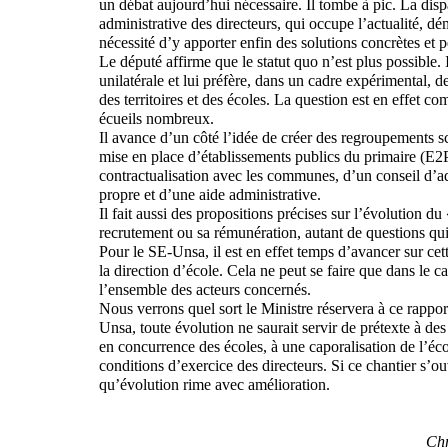
un débat aujourd’hui nécessaire. Il tombe à pic. La dis
administrative des directeurs, qui occupe l’actualité, dém
nécessité d’y apporter enfin des solutions concrètes et 
Le député affirme que le statut quo n’est plus possible. I
unilatérale et lui préfère, dans un cadre expérimental, d
des territoires et des écoles. La question est en effet com
écueils nombreux.
Il avance d’un côté l’idée de créer des regroupements sco
mise en place d’établissements publics du primaire (E2P
contractualisation avec les communes, d’un conseil d’adm
propre et d’une aide administrative.
Il fait aussi des propositions précises sur l’évolution du
recrutement ou sa rémunération, autant de questions qui 
Pour le SE-Unsa, il est en effet temps d’avancer sur ce
la direction d’école. Cela ne peut se faire que dans le 
l’ensemble des acteurs concernés.
Nous verrons quel sort le Ministre réservera à ce rappor
Unsa, toute évolution ne saurait servir de prétexte à de
en concurrence des écoles, à une caporalisation de l’éc
conditions d’exercice des directeurs. Si ce chantier s’o
qu’évolution rime avec amélioration.
Chr