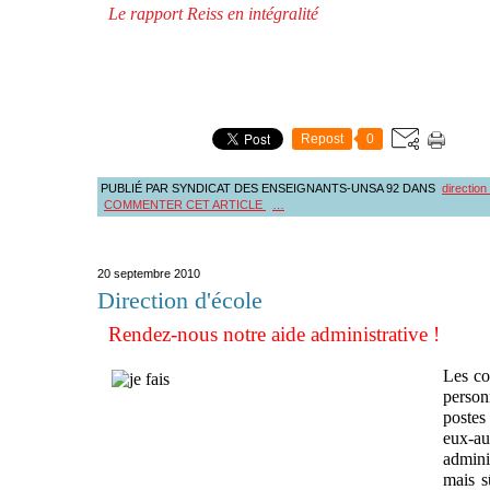
Le rapport Reiss en intégralité
Repost
0
PUBLIÉ PAR SYNDICAT DES ENSEIGNANTS-UNSA 92
DANS
direction
COMMENTER CET ARTICLE
…
20 septembre 2010
Direction d'école
Rendez-nous notre aide administrative !
Les co
perso
postes
eux-au
admini
mais s