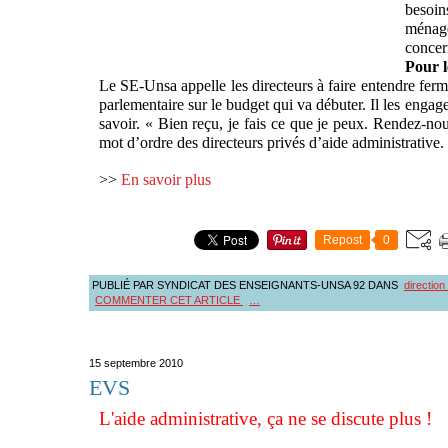
besoin
ménag
concer
Pour l
Le SE-Unsa appelle les directeurs à faire entendre fe
parlementaire sur le budget qui va débuter. Il les engage à
savoir. « Bien reçu, je fais ce que je peux. Rendez-nou
mot d’ordre des directeurs privés d’aide administrative.
>>
En savoir plus
Repost
0
PUBLIÉ PAR SYNDICAT DES ENSEIGNANTS-UNSA 92
DANS
direction
COMMENTER CET ARTICLE
…
15 septembre 2010
EVS
L'aide administrative, ça ne se discute plus !