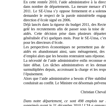
En cette rentrée 2010, l’aide administrative à la dire
dans nombre de départements. La mesure menace d’êtr
2011. Le SE-Unsa s’y oppose fermement et a solennel
demander le respect de la parole ministérielle engag
direction d’école signé en 2006.
Déjà lancés dans la rigueur du budget 2011, des Rect
gelé les recrutements afin de passer sous la toise d
aidés. Cette décision prise dans plusieurs départ
généralisée d’ici quelques mois. Pour le SE-Unsa, c’
pour les directeurs d’école.
Les perspectives économiques ne permettent pas de 
aidés en abandonnant ainsi, sans ménagement, des 
d’emploi alors que les besoins resteraient sans réponse.
La nécessité de l’aide administrative enfin reconnue e
faire débat. Les tâches administratives et les deman
surmultipliées depuis, accroissant la charge et les resp
l’épuisement.
Alors que l’aide administrative a besoin d’être stabilisé
conduirait au conflit. Le Ministre est désormais prévenu
Christian Cheva
Dans notre département, ce sont 498 emplois sur l
supprimés avant le 31 décembre 2010 ! L'IA a annoncé q