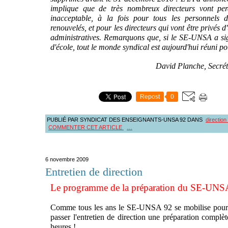
implique que de très nombreux directeurs vont perd
inacceptable, à la fois pour tous les personnels 
renouvelés, et pour les directeurs qui vont être privés 
administratives. Remarquons que, si le SE-UNSA a sign
d'école, tout le monde syndical est aujourd'hui réuni p
David Planche, Secré
Repost
0
PUBLIÉ PAR SYNDICAT DES ENSEIGNANTS-UNSA 92
DANS
direction
COMMENTER CET ARTICLE
…
6 novembre 2009
Entretien de direction
Le programme de la préparation du SE-UNS
Comme tous les ans le SE-UNSA 92 se mobilise pour p
passer l'entretien de direction une préparation compl
heures !