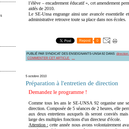
l’élève – encadrement éducatif », cet amendement per
aidés de 2010.
Le SE-Unsa engrange ainsi une avancée essentielle et
es
administrative retrouve toute sa place dans nos écoles.
Repost
0
PUBLIÉ PAR SYNDICAT DES ENSEIGNANTS-UNSA 92
DANS
direction
COMMENTER CET ARTICLE
…
5 octobre 2010
Préparation à l'entretien de direction
Demandez le programme !
Comme tous les ans le SE-UNSA 92 organise une sessi
direction. Composée de 5 séances de 2 heures, elle perm
aux deux entretiens auxquels ils seront conviés mais
large des multiples fonctions d'un directeur d'école.
Attention :
cette année nous avons volontairement avan