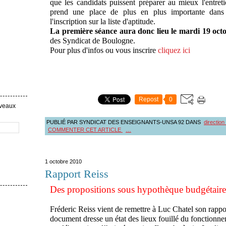
que les candidats puissent préparer au mieux l'entreti
prend une place de plus en plus importante dan
l'inscription sur la liste d'aptitude.
La première séance aura donc lieu le mardi 19 oct
des Syndicat de Boulogne.
Pour plus d'infos ou vous inscrire
cliquez ici
Repost
0
uveaux
PUBLIÉ PAR SYNDICAT DES ENSEIGNANTS-UNSA 92
DANS
direction
COMMENTER CET ARTICLE
…
1 octobre 2010
Rapport Reiss
Des propositions sous hypothèque budgétaire
Fréderic Reiss vient de remettre à Luc Chatel son rappor
document dresse un état des lieux fouillé du fonctionne