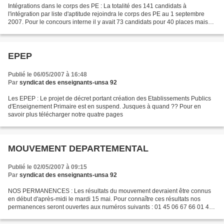
Intégrations dans le corps des PE : La totalité des 141 candidats à
l'intégration par liste d'aptitude rejoindra le corps des PE au 1 septembre
2007. Pour le concours interne il y avait 73 candidats pour 40 places mais
seuls 31 se sont présentés. En savoir...
EPEP
Publié le 06/05/2007 à 16:48
Par
syndicat des enseignants-unsa 92
Les EPEP : Le projet de décret portant création des Etablissements Publics
d'Enseignement Primaire est en suspend. Jusques à quand ?? Pour en
savoir plus télécharger notre quatre pages
MOUVEMENT DEPARTEMENTAL
Publié le 02/05/2007 à 09:15
Par
syndicat des enseignants-unsa 92
NOS PERMANENCES : Les résultats du mouvement devraient être connus
en début d'après-midi le mardi 15 mai. Pour connaître ces résultats nos
permanences seront ouvertes aux numéros suivants : 01 45 06 67 66 01 41
18 95 34 01 41 38 28 79fax : 01 42 04 33...