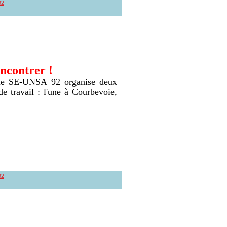
92
ncontrer !
le SE-UNSA 92 organise deux
de travail : l'une à Courbevoie,
92