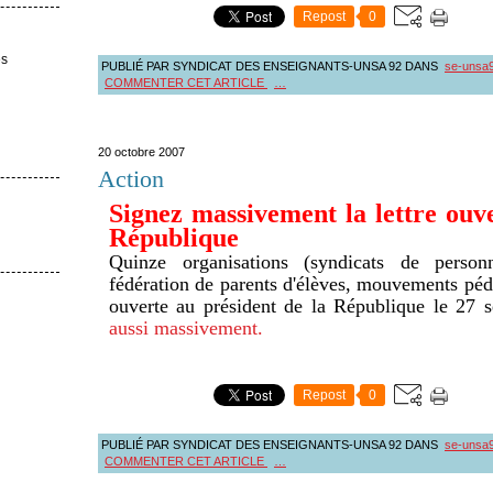
Repost
0
es
PUBLIÉ PAR SYNDICAT DES ENSEIGNANTS-UNSA 92
DANS
se-unsa
COMMENTER CET ARTICLE
…
20 octobre 2007
Action
Signez massivement la lettre ouve
République
Quinze organisations (syndicats de personn
fédération de parents d'élèves, mouvements péd
ouverte au président de la République le 27
aussi massivement.
Repost
0
PUBLIÉ PAR SYNDICAT DES ENSEIGNANTS-UNSA 92
DANS
se-unsa
COMMENTER CET ARTICLE
…