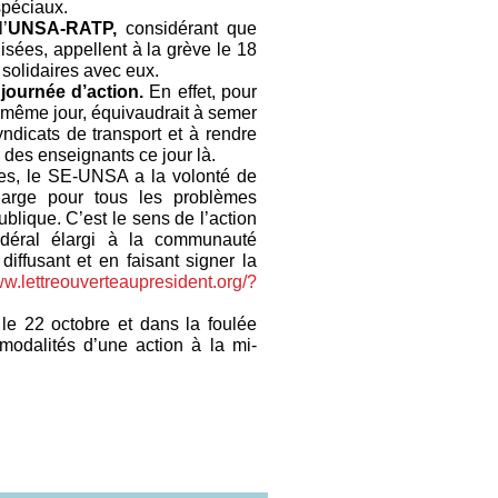
péciaux.
’
UNSA-RATP,
considérant que
uisées, appellent à la grève le 18
olidaires avec eux.
 journée d’action.
En effet, pour
e même jour, équivaudrait à semer
yndicats de transport et à rendre
n des enseignants ce jour là.
es, le SE-UNSA a la volonté de
 large pour tous les problèmes
ublique.
C’est le sens de l’action
déral élargi à la communauté
diffusant et en faisant signer la
ww.lettreouverteaupresident.org/?
 le 22 octobre et dans la foulée
 modalités d’une action à la mi-