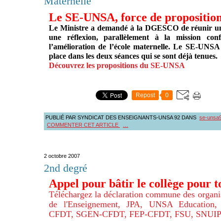
Maternelle
Le SE-UNSA, force de propositio
Le Ministre a demandé à la DGESCO de réunir un
une réflexion, parallèlement à la mission c
l’amélioration de l’école maternelle. Le SE-UNSA
place dans les deux séances qui se sont déjà tenues.
Découvrez les propositions du SE-UNSA
Repost
0
PUBLIÉ PAR SYNDICAT DES ENSEIGNANTS-UNSA 92
DANS
se-unsa
COMMENTER CET ARTICLE
…
2 octobre 2007
2nd degré
Appel pour bâtir le collège pour t
Téléchargez la déclaration commune des organi
de l'Enseignement, JPA, UNSA Educatio
CFDT, SGEN-CFDT, FEP-CFDT, FSU, SNUIP