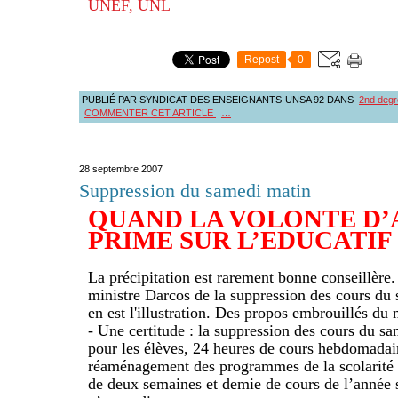
UNEF, UNL
Repost
0
PUBLIÉ PAR SYNDICAT DES ENSEIGNANTS-UNSA 92
DANS
2nd degr
COMMENTER CET ARTICLE
…
28 septembre 2007
Suppression du samedi matin
QUAND LA VOLONTE D
PRIME SUR L’EDUCATIF
La précipitation est rarement bonne conseillère
ministre Darcos de la suppression des cours du 
en est l'illustration. Des propos embrouillés du m
- Une certitude : la suppression des cours du sa
pour les élèves, 24 heures de cours hebdomadair
réaménagement des programmes de la scolarité ob
de deux semaines et demie de cours de l’année s