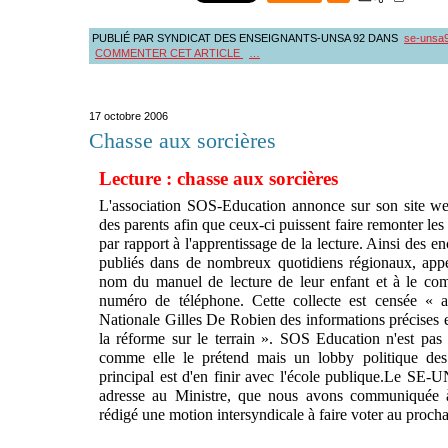
PUBLIÉ PAR SYNDICAT DES ENSEIGNANTS-UNSA 92
DANS
se-unsa
COMMENTER CET ARTICLE
…
17 octobre 2006
Chasse aux sorcières
Lecture : chasse aux sorcières
L'association SOS-Education annonce sur son site web
des parents afin que ceux-ci puissent faire remonter le
par rapport à l'apprentissage de la lecture. Ainsi des e
publiés dans de nombreux quotidiens régionaux, appel
nom du manuel de lecture de leur enfant et à le c
numéro de téléphone. Cette collecte est censée « a
Nationale Gilles De Robien des informations précises e
la réforme sur le terrain ». SOS Education n'est pas 
comme elle le prétend mais un lobby politique des th
principal est d'en finir avec l'école publique.
Le SE-UN
adresse au Ministre, que nous avons communiquée 
rédigé une motion intersyndicale à faire voter au procha