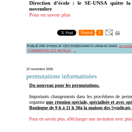
Direction d’école : le SE-UNSA quitte la
novembre
Pour en savoir plus
Repost
0
PUBLIÉ PAR SYNDICAT DES ENSEIGNANTS-UNSA 92
DANS
se-unsa
COMMENTER CET ARTICLE
…
15 novembre 2006
permutations informatisées
Du nouveau pour les permutations.
Importants changements dans les procédures de permut
organise
une réunion spéciale, spécialisée et avec sp
Boulogne de 9 h à 11 h 30à la maison des Syndicats
Pour en savoir plus, télécharger une invitation avec pla