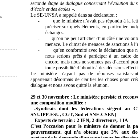
seconde étape de dialogue concernant l’évolution du sta
d’école et des écoles
».
Le SE-UNSA a rappelé dans sa déclaration :
es
-
que le ministre n’avait pas répondu à la let
préciser sur quels éléments, en particulier budg
échanges.
-
qu’on ne peut afficher d’un côté une volonté
menace. Le climat de menaces de sanctions à l’é
-
qu’en conformité avec la déclaration que n
nous serions prêts à participer à un cadre d
encore, mais nous ne sommes pas d’accord pou
toute possibilité d’aboutir à des décisions effec
Le ministère n’ayant pas de réponses satisfaisan
appartenait désormais de clarifier les choses pour cré
dialogue et nous avons quitté la réunion.
29 et 30 novembre : Le ministère persiste et recon
une composition modifiée :
-Syndicats dont les fédérations siègent 
SNUIPP-FSU, CGT, Sud et SNE-CSEN)
- Experts de terrain : 2 IEN, 2 directeurs, 1 IA
C’est l’occasion pour le ministre de donner la 
gouvernement, qui n’a obtenu que 3% aux électi
porteur de la demande d’un statut pour les directeu