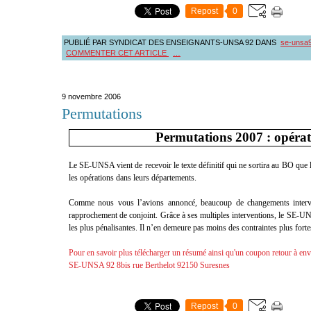
Repost
0
PUBLIÉ PAR SYNDICAT DES ENSEIGNANTS-UNSA 92
DANS
se-unsa
COMMENTER CET ARTICLE
…
9 novembre 2006
Permutations
Permutations 2007 : opérati
Le SE-UNSA vient de recevoir le texte définitif qui ne sortira au BO que 
les opérations dans leurs départements.
Comme nous vous l’avions annoncé, beaucoup de changements intervi
rapprochement de conjoint. Grâce à ses multiples interventions, le SE-UNSA
les plus pénalisantes. Il n’en demeure pas moins des contraintes plus forte
Pour en savoir plus télécharger un résumé ainsi qu'un coupon retour à en
SE-UNSA 92 8bis rue Berthelot 92150 Suresnes
Repost
0