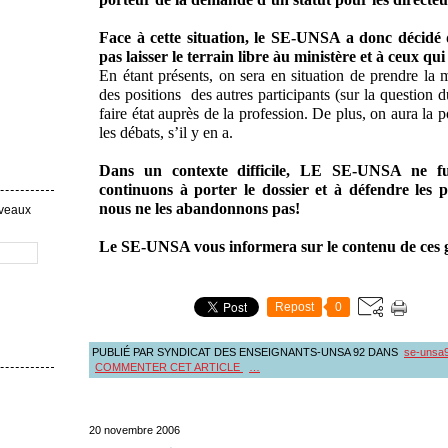
Face à cette situation, le SE-UNSA a donc décidé 
pas laisser le terrain libre àu ministère et à ceux qu
En étant présents, on sera en situation de prendre la 
des positions des autres participants (sur la question d
faire état auprès de la profession. De plus, on aura la p
les débats, s’il y en a.
Dans un contexte difficile, LE SE-UNSA ne fui
continuons à porter le dossier et à défendre les 
nous ne les abandonnons pas!
uveaux
Le SE-UNSA vous informera sur le contenu de ces g
Repost
0
PUBLIÉ PAR SYNDICAT DES ENSEIGNANTS-UNSA 92
DANS
se-unsa
COMMENTER CET ARTICLE
…
20 novembre 2006