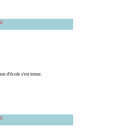
92
on d'école s'est tenue.
92