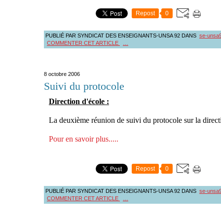
Repost
0
PUBLIÉ PAR SYNDICAT DES ENSEIGNANTS-UNSA 92
DANS
se-unsa
COMMENTER CET ARTICLE
…
8 octobre 2006
Suivi du protocole
Direction d'école :
La deuxième réunion de suivi du protocole sur la directi
Pour en savoir plus.....
Repost
0
PUBLIÉ PAR SYNDICAT DES ENSEIGNANTS-UNSA 92
DANS
se-unsa
COMMENTER CET ARTICLE
…