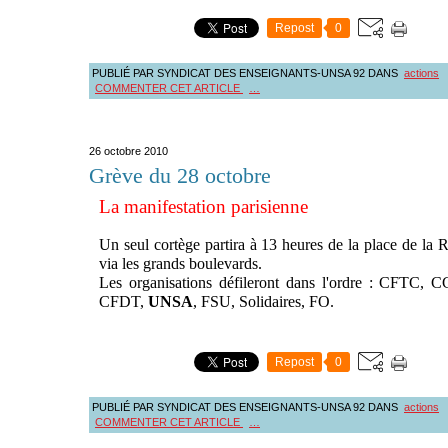
Repost
0
PUBLIÉ PAR SYNDICAT DES ENSEIGNANTS-UNSA 92
DANS
actions
COMMENTER CET ARTICLE
…
26 octobre 2010
Grève du 28 octobre
La manifestation parisienne
Un seul cortège partira à 13 heures de la place de la 
via les grands boulevards.
Les organisations défileront dans l'ordre : CFTC, 
CFDT,
UNSA
, FSU, Solidaires, FO.
Repost
0
PUBLIÉ PAR SYNDICAT DES ENSEIGNANTS-UNSA 92
DANS
actions
COMMENTER CET ARTICLE
…