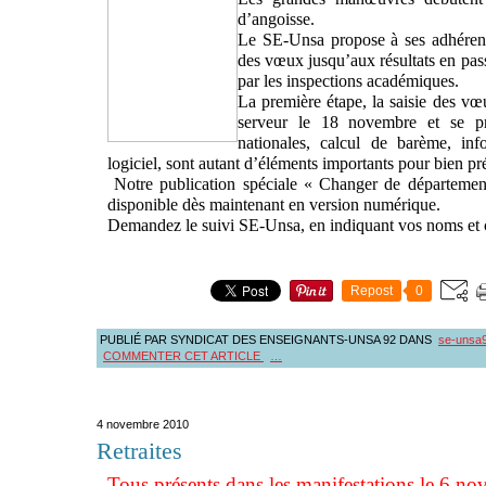
d’angoisse.
Le SE-Unsa propose à ses adhérent
des vœux jusqu’aux résultats en pas
par les inspections académiques.
La première étape, la saisie des v
serveur le 18 novembre et se pré
nationales, calcul de barème, in
logiciel, sont autant d’éléments importants pour bien p
Notre publication spéciale « Changer de départemen
disponible dès maintenant en version numérique.
Demandez le suivi SE-Unsa, en indiquant vos noms et
Repost
0
PUBLIÉ PAR SYNDICAT DES ENSEIGNANTS-UNSA 92
DANS
se-unsa
COMMENTER CET ARTICLE
…
4 novembre 2010
Retraites
Tous présents dans les manifestations le 6 no