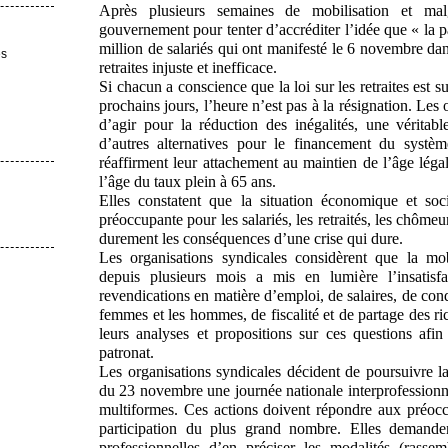
Après plusieurs semaines de mobilisation et ma
gouvernement pour tenter d’accréditer l’idée que « la pa
million de salariés qui ont manifesté le 6 novembre dan
es
retraites injuste et inefficace.
Si chacun a conscience que la loi sur les retraites est 
prochains jours, l’heure n’est pas à la résignation. Les
d’agir pour la réduction des inégalités, une véritabl
d’autres alternatives pour le financement du système
réaffirment leur attachement au maintien de l’âge légal
l’âge du taux plein à 65 ans.
Elles constatent que la situation économique et soci
préoccupante pour les salariés, les retraités, les chômeu
durement les conséquences d’une crise qui dure.
Les organisations syndicales considèrent que la mob
depuis plusieurs mois a mis en lumière l’insatisfac
revendications en matière d’emploi, de salaires, de condi
femmes et les hommes, de fiscalité et de partage des ri
leurs analyses et propositions sur ces questions afin
patronat.
Les organisations syndicales décident de poursuivre la
du 23 novembre une journée nationale interprofessionn
multiformes. Ces actions doivent répondre aux préoccu
participation du plus grand nombre. Elles demandent
professionnelles d’en préciser les modalités (rassem