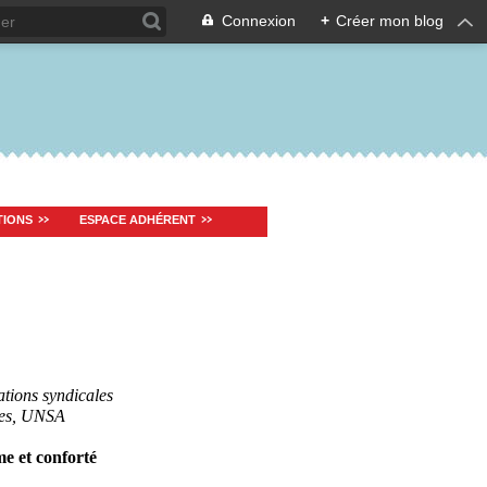
Connexion
+
Créer mon blog
TIONS
ESPACE ADHÉRENT
tions syndicales
res, UNSA
me et conforté