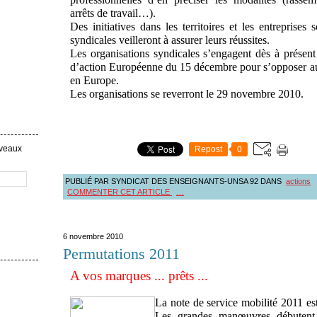
arrêts de travail…).
Des initiatives dans les territoires et les entreprises
syndicales veilleront à assurer leurs réussites.
Les organisations syndicales s’engagent dès à présent 
d’action Européenne du 15 décembre pour s’opposer aux 
en Europe.
Les organisations se reverront le 29 novembre 2010.
uveaux
Repost
0
PUBLIÉ PAR SYNDICAT DES ENSEIGNANTS-UNSA 92
DANS
actions
COMMENTER CET ARTICLE
…
6 novembre 2010
Permutations 2011
A vos marques ... prêts ...
La note de service mobilité 2011 
Les grandes manœuvres débutent 