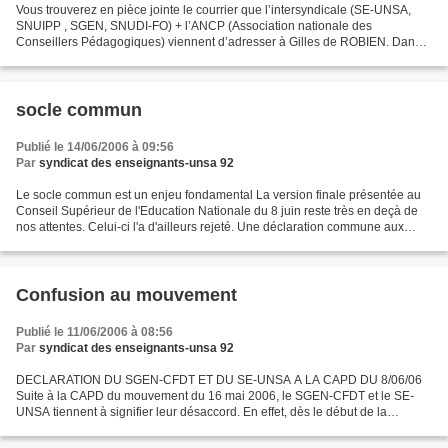
Vous trouverez en pièce jointe le courrier que l’intersyndicale (SE-UNSA,
SNUIPP , SGEN, SNUDI-FO) + l’ANCP (Association nationale des
Conseillers Pédagogiques) viennent d’adresser à Gilles de ROBIEN. Dans
cette lettre, nous lui demandons que la concertation...
socle commun
Publié le 14/06/2006 à 09:56
Par
syndicat des enseignants-unsa 92
Le socle commun est un enjeu fondamental La version finale présentée au
Conseil Supérieur de l'Education Nationale du 8 juin reste très en deçà de
nos attentes. Celui-ci l'a d'ailleurs rejeté. Une déclaration commune aux
organisations favorables au principe...
Confusion au mouvement
Publié le 11/06/2006 à 08:56
Par
syndicat des enseignants-unsa 92
DECLARATION DU SGEN-CFDT ET DU SE-UNSA A LA CAPD DU 8/06/06
Suite à la CAPD du mouvement du 16 mai 2006, le SGEN-CFDT et le SE-
UNSA tiennent à signifier leur désaccord. En effet, dès le début de la
séance, des anomalies en nombre ont été signalées, aucun...