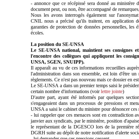
- annonce que ce récépissé sera donné au ministère d
document peut, ou non, être accompagné de remarques,
Nous les avons interrogés également sur l'anonymat 
CNIL nous a précisé qu'ils traitent, en application de
garanties de protection de données personnelles, les é
écoles.
La position du SE-UNSA
Le SE-UNSA national, maintient ses consignes et 
l'encontre des collègues qui appliquent les consign
UNSA, SGEN, SNUIPP).
Il apparaît au vu de ces informations recueillies aupr
l'administration dans son ensemble, est loin d'être un 
règlements. Ce n'est pas nouveau mais ce dossier en es
Le SE-UNSA a dans un premier temps saisi le présiden
certain nombre d'informations (voir
lettre jointe
)
D'autre part, ayant été informés par quelques sectio
s'engageaient dans un processus de pressions et mena
UNSA a saisi le cabinet du ministre pour dénoncer ces 
- lui rappeler que ces menaces sont en contradiction av
janvier aux syndicats, par le ministère, position d'apais
le représentant de la DGESCO lors de la première ré
DGRH suite au dépôt de notre notification d'alerte socia
- lui demander que ces pressions cessent,