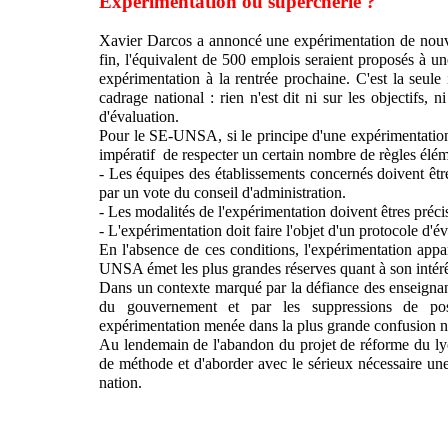
Expérimentation ou supercherie ?
Xavier Darcos a annoncé une expérimentation de nouve
fin, l'équivalent de 500 emplois seraient proposés à u
expérimentation à la rentrée prochaine. C'est la seu
cadrage national : rien n'est dit ni sur les objectifs, n
d'évaluation.
Pour le SE-UNSA, si le principe d'une expérimentation 
impératif
de respecter un certain nombre de règles élém
- Les équipes des établissements concernés doivent être
par un vote du conseil d'administration.
- Les modalités de l'expérimentation doivent êtres préci
- L'expérimentation doit faire l'objet d'un protocole d'év
En l'absence de ces conditions, l'expérimentation ap
UNSA émet les plus grandes réserves quant à son intérê
Dans un contexte marqué par la défiance des enseignant
du gouvernement et par les suppressions de pos
expérimentation menée dans la plus grande confusion ne 
Au lendemain de l'abandon du projet de réforme du lyc
de méthode et d'aborder avec le sérieux nécessaire une
nation.