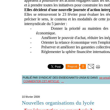
appellent à poursuivre les actions engagées dans les sect
et à prendre toutes les initiatives pour construire les mob
Elles décident d'une nouvelle journée d'action inter
Elles se retrouveront le 23 février pour évaluer les ré
préciser le sens, le contenu et les modalités de cette j
intersyndicale du 5 janvier :
-
Donner la priorité au maintien des
économique.
-
Améliorer le pouvoir d'achat, réduire les inéga
-
Orienter la relance économique vers l'emploi 
-
Préserver et améliorer les garanties collectiv
-
Réglementer la sphère financière internation
Repost
0
PUBLIÉ PAR SYNDICAT DES ENSEIGNANTS-UNSA 92
DANS
se-unsa
COMMENTER CET ARTICLE
…
10 février 2009
Nouvelles organisations du lycée