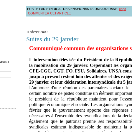
PUBLIÉ PAR SYNDICAT DES ENSEIGNANTS-UNSA 92
DANS
capd
COMMENTER CET ARTICLE
…
11 février 2009
Suites du 29 janvier
Communiqué commun des organisations syn
L'intervention télévisée du Président de la Républ
uveaux
la mobilisation du 29 janvier. Cependant les org
CFE-CGC, CGT, FO, FSU, Solidaires, UNSA consid
jusqu'à présent restent loin des attentes et des exig
29 janvier et leur déclaration intersyndicale du 5 ja
L'annonce d'une réunion des partenaires sociaux le 
certain nombre de pistes constitue un élément importa
le président de la république maintient pour l'essen
politique économique et sociale. Les organisations syn
février que le gouvernement apporte des réponses c
nécessaires à l'ensemble des revendications de la décla
également que le patronat prenne ses responsabilité
syndicales estiment indispensable de maintenir la pr