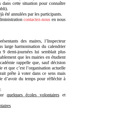
s dans cette situation pour connaître
bli).
à été annulées par les participants.
administration
contactez-nous
en nous
ésentants des maires, l’Inspecteur
lus large harmonisation du calendrier
n 9 demi-journées lui semblait plus
lablement que les mairies en étudient
Académie rappelle que, sauf décision
e et que c’est l’organisation actuelle
rait prête à voter dans ce sens mais
de d’avoir du temps pour réfléchir à
:
our
quelques écoles volontaires
et
taires