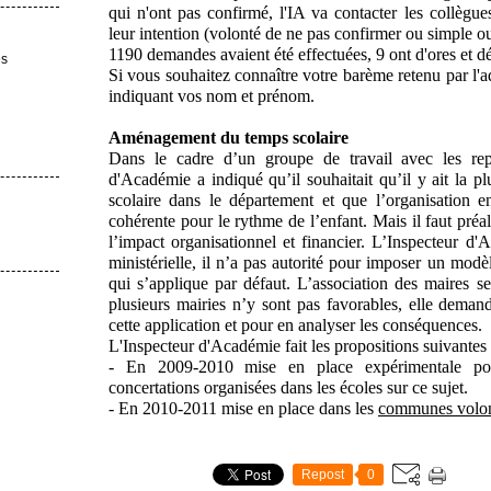
qui n'ont pas confirmé, l'IA va contacter les collègue
leur intention (volonté de ne pas confirmer ou simple ou
1190 demandes avaient été effectuées, 9 ont d'ores et déj
es
Si vous souhaitez connaître votre barème retenu par l'
indiquant vos nom et prénom.
Aménagement du temps scolaire
Dans le cadre d’un groupe de travail avec les repr
d'Académie a indiqué qu’il souhaitait qu’il y ait la p
scolaire dans le département et que l’organisation e
cohérente pour le rythme de l’enfant. Mais il faut préa
l’impact organisationnel et financier. L’Inspecteur d'
ministérielle, il n’a pas autorité pour imposer un modèl
qui s’applique par défaut. L’association des maires se
plusieurs mairies n’y sont pas favorables, elle deman
cette application et pour en analyser les conséquences.
L'Inspecteur d'Académie fait les propositions suivantes 
- En 2009-2010 mise en place expérimentale p
concertations organisées dans les écoles sur ce sujet.
- En 2010-2011 mise en place dans les
communes volon
Repost
0