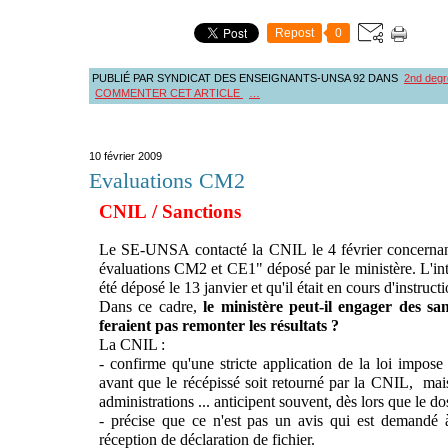
Repost
0
PUBLIÉ PAR SYNDICAT DES ENSEIGNANTS-UNSA 92
DANS
2nd degr
COMMENTER CET ARTICLE
…
10 février 2009
Evaluations CM2
CNIL / Sanctions
Le SE-UNSA contacté la CNIL le 4 février concernant 
évaluations CM2 et CE1" déposé par le ministère. L'int
été déposé le 13 janvier et qu'il était en cours d'instructi
Dans ce cadre,
le ministère peut-il engager des san
feraient pas remonter les résultats ?
La CNIL
:
- confirme qu'une stricte application de la loi impo
avant que le récépissé soit retourné par la CNIL, mais
administrations ... anticipent souvent, dès lors que le do
- précise que ce n'est pas un avis qui est demandé
réception de déclaration de fichier.