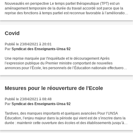
Nouveautés en perspective Le temps partiel thérapeutique (TPT) est un
aménagement temporaire de la durée du travail accordé soit parce que la
reprise des fonctions à temps partiel est reconnue favorable à l’amélioration
de l’état de santé, soit parce...
Covid
Publié le 23/04/2021 à 20:01
Par
Syndicat des Enseignants-Unsa 92
Une reprise marquée par l'inquiétude et le découragement Après
l’expression publique du Premier ministre comportant de nouvelles
annonces pour l’École, les personnels de l’Éducation nationale effectueront,
ce lundi 26 avril, une rentrée marquée par les...
Mesures pour le réouverture de l'Ecole
Publié le 23/04/2021 à 08:48
Par
Syndicat des Enseignants-Unsa 92
Tardives, des manques importants et quelques avancées Pour l’UNSA
Éducation, l’enjeu majeur dans la période qui vient est de s’inscrire dans la
durée : maintenir cette ouverture des écoles et des établissements jusqu’à la
fin d’année scolaire sans entretenir...