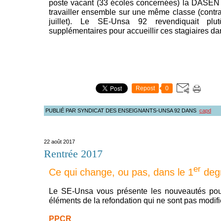
poste vacant (33 écoles concernées) la DASEN 
travailler ensemble sur une même classe (contrai
juillet). Le SE-Unsa 92 revendiquait plu
supplémentaires pour accueillir ces stagiaires da
Repost
0
PUBLIÉ PAR SYNDICAT DES ENSEIGNANTS-UNSA 92
DANS
capd
22 août 2017
Rentrée 2017
er
Ce qui change, ou pas, dans le 1
deg
Le SE-Unsa vous présente les nouveautés pour
éléments de la refondation qui ne sont pas modifi
PPCR