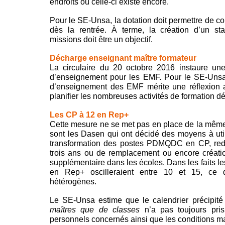
endroits où celle-ci existe encore.
Pour le SE-Unsa, la dotation doit permettre de co
dès la rentrée. À terme, la création d’un st
missions doit être un objectif.
Décharge enseignant maître formateur
La circulaire du 20 octobre 2016 instaure un
d’enseignement pour les EMF. Pour le SE-Unsa,
d’enseignement des EMF mérite une réflexion app
planifier les nombreuses activités de formation dé
Les CP à 12 en Rep+
Cette mesure ne se met pas en place de la même fa
sont les Dasen qui ont décidé des moyens à util
transformation des postes PDMQDC en CP, red
trois ans ou de remplacement ou encore créat
supplémentaire dans les écoles. Dans les faits l
en Rep+ oscilleraient entre 10 et 15, ce q
hétérogènes.
Le SE-Unsa estime que le calendrier précipité d
maîtres que de classes
n’a pas toujours pris
personnels concernés ainsi que les conditions ma