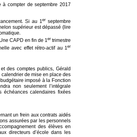
e à compter de septembre 2017
er
avancement. Si au 1
septembre
helon supérieur est dépassé (lire
tomatique.
er
. Une CAPD en fin de 1
trimestre
er
lle avec effet rétro-actif au 1
n et des comptes publics, Gérald
 calendrier de mise en place des
 budgétaire imposé à la Fonction
endra non seulement l’intégrale
s échéances calendaires fixées
ant un frein aux contrats aidés
sions assurées par les personnels
 l’ccompagnement des élèves en
 aux directeurs d’école dans les