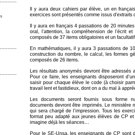
Il y aura deux cahiers par élève, un en françai
exercices sont présentés comme issus d'extraits d
es
Il y aura en français 4 passations de 20 minutes
oral, l'attention, la compréhension de l'écrit et
composés de 37 items obligatoires et un facultatif
En mathématiques, il y aura 3 passations de 10
construction du nombre, le calcul, les formes g
composés de 26 items.
Les résultats anonymés devront être adressés a
Pour ce faire, les enseignants disposeront d’un
saisir pour chaque élève le code (à choisir parm
travail lent et fastidieux, dont on a du mal à app
Les documents seront fournis sous forme 
documents devront être imprimés. Le ministère 
qui sera chargé de l’impression. Tous les exerc
format peu adapté aux jeunes élèves de CP et 
imagine déjà les séances…
Pour le SE-Unsa, les enseignants de CP sont d