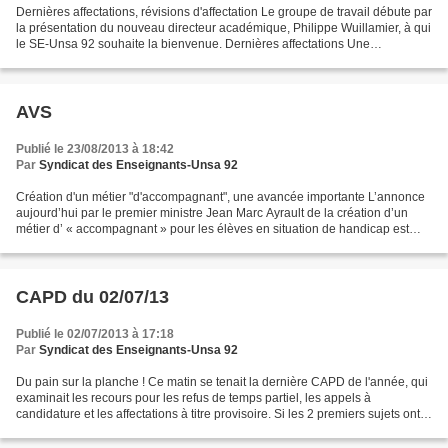
Dernières affectations, révisions d'affectation Le groupe de travail débute par
la présentation du nouveau directeur académique, Philippe Wuillamier, à qui
le SE-Unsa 92 souhaite la bienvenue. Dernières affectations Une
quarantaine de collègues est à...
AVS
Publié le 23/08/2013 à 18:42
Par
Syndicat des Enseignants-Unsa 92
Création d'un métier "d'accompagnant", une avancée importante L’annonce
aujourd’hui par le premier ministre Jean Marc Ayrault de la création d’un
métier d’ « accompagnant » pour les élèves en situation de handicap est
une avancée importante. L’Unsa Éducation...
CAPD du 02/07/13
Publié le 02/07/2013 à 17:18
Par
Syndicat des Enseignants-Unsa 92
Du pain sur la planche ! Ce matin se tenait la dernière CAPD de l'année, qui
examinait les recours pour les refus de temps partiel, les appels à
candidature et les affectations à titre provisoire. Si les 2 premiers sujets ont
donné lieu à de longs échanges...