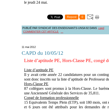
le jeudi 24 mai.
Repost
0
PUBLIÉ PAR SYNDICAT DES ENSEIGNANTS-UNSA 92
DANS
capd
COMMENTER CET ARTICLE
…
11 mai 2012
CAPD du 10/05/12
Liste d’aptitude PE, Hors-Classe PE, congé d
Liste d’aptitude PE
Il y avait cette année 22 candidatures pour un conting
sont donc inscrits sur la liste d’aptitude de Professeur d
Hors-Classe PE
87 collègues sont promus à la Hors-Classe. Le barèm
une Ancienneté Générale des Services de 35,811.
Congé de formation professionnelle
15 Equivalents Temps Plein (ETP), soit 180 mois, ont
et 6 jours ont été attribués pour les demandes de r