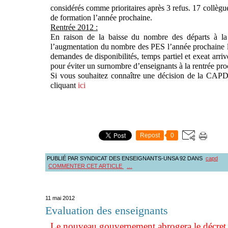
considérés comme prioritaires après 3 refus. 17 collègue
de formation l’année prochaine.
Rentrée 2012 :
En raison de la baisse du nombre des départs à la r
l’augmentation du nombre des PES l’année prochaine 
demandes de disponibilités, temps partiel et exeat arriv
pour éviter un surnombre d’enseignants à la rentrée pro
Si vous souhaitez connaître une décision de la CAPD
cliquant
ici
Repost
0
PUBLIÉ PAR SYNDICAT DES ENSEIGNANTS-UNSA 92
DANS
capd
COMMENTER CET ARTICLE
…
11 mai 2012
Evaluation des enseignants
Le nouveau gouvernement abrogera le décret