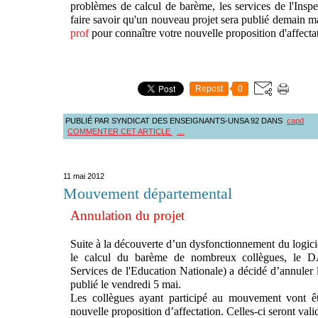
problèmes de calcul de barème, les services de l'Ins
faire savoir qu'un nouveau projet sera publié demain ma
prof
pour connaître votre nouvelle proposition d'affecta
Repost
0
PUBLIÉ PAR SYNDICAT DES ENSEIGNANTS-UNSA 92
DANS
capd
COMMENTER CET ARTICLE
…
11 mai 2012
Mouvement départemental
Annulation du projet
Suite à la découverte d’un dysfonctionnement du logic
le calcul du barème de nombreux collègues, le 
Services de l'Education Nationale) a décidé d’annuler 
publié le vendredi 5 mai.
Les collègues ayant participé au mouvement vont ê
nouvelle proposition d’affectation. Celles-ci seront val