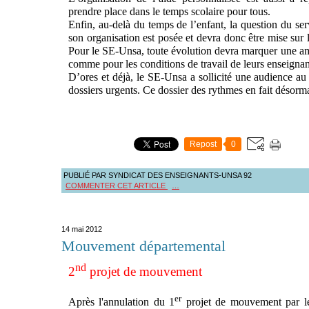
prendre place dans le temps scolaire pour tous.
Enfin, au-delà du temps de l’enfant, la question du ser
son organisation est posée et devra donc être mise sur
Pour le SE-Unsa, toute évolution devra marquer une amé
comme pour les conditions de travail de leurs enseignan
D’ores et déjà, le SE-Unsa a sollicité une audience au 
dossiers urgents. Ce dossier des rythmes en fait désorma
Repost
0
PUBLIÉ PAR SYNDICAT DES ENSEIGNANTS-UNSA 92
COMMENTER CET ARTICLE
…
14 mai 2012
Mouvement départemental
nd
2
projet de mouvement
er
Après l'annulation du 1
projet de mouvement par le