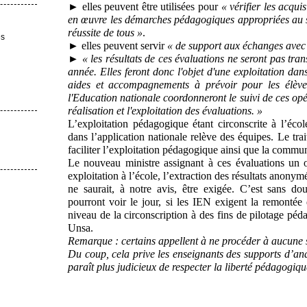
► elles peuvent être utilisées pour
« vérifier les acqui
en œuvre les démarches pédagogiques appropriées au sei
réussite de tous »
.
es
► elles peuvent servir
« de support aux échanges avec l
►
« les résultats de ces évaluations ne seront pas tran
année. Elles feront donc l'objet d'une exploitation dan
aides et accompagnements à prévoir pour les élèves 
l'Education nationale coordonneront le suivi de ces opé
réalisation et l'exploitation des évaluations. »
L’exploitation pédagogique étant circonscrite à l’école
dans l’application nationale relève des équipes. Le tr
faciliter l’exploitation pédagogique ainsi que la commun
Le nouveau ministre assignant à ces évaluations un o
exploitation à l’école, l’extraction des résultats anony
ne saurait, à notre avis, être exigée. C’est sans d
pourront voir le jour, si les IEN exigent la remontée 
niveau de la circonscription à des fins de pilotage péda
Unsa.
Remarque : certains appellent à ne procéder à aucune sa
Du coup, cela prive les enseignants des supports d’anal
paraît plus judicieux de respecter la liberté pédagogi