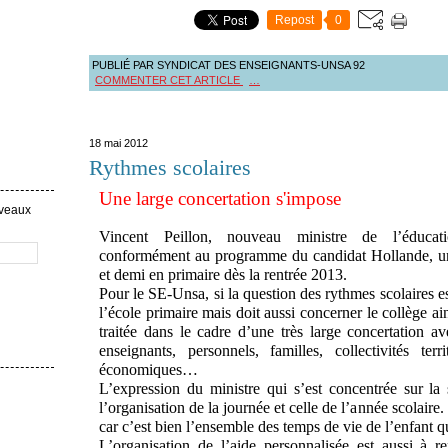
Repost
0
PUBLIÉ PAR SYNDICAT DES ENSEIGNANTS-UNSA 92
COMMENTER CET ARTICLE
…
18 mai 2012
Rythmes scolaires
Une large concertation s'impose
uveaux
Vincent Peillon, nouveau ministre de l’éducati
conformément au programme du candidat Hollande, un 
et demi en primaire dès la rentrée 2013.
Pour le SE-Unsa, si la question des rythmes scolaires est
l’école primaire mais doit aussi concerner le collège ain
traitée dans le cadre d’une très large concertation av
enseignants, personnels, familles, collectivités terr
économiques…
L’expression du ministre qui s’est concentrée sur la
l’organisation de la journée et celle de l’année scolair
car c’est bien l’ensemble des temps de vie de l’enfant qu
L’organisation de l’aide personnalisée est aussi à r