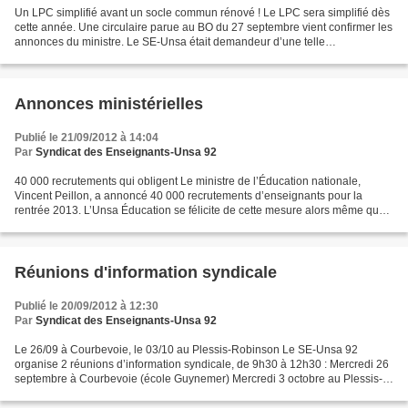
Un LPC simplifié avant un socle commun rénové ! Le LPC sera simplifié dès
cette année. Une circulaire parue au BO du 27 septembre vient confirmer les
annonces du ministre. Le SE-Unsa était demandeur d’une telle
simplification. De fait, le LPC actuel qui...
Annonces ministérielles
Publié le 21/09/2012 à 14:04
Par
Syndicat des Enseignants-Unsa 92
40 000 recrutements qui obligent Le ministre de l’Éducation nationale,
Vincent Peillon, a annoncé 40 000 recrutements d’enseignants pour la
rentrée 2013. L’Unsa Éducation se félicite de cette mesure alors même que
le cadre budgétaire général est extrêmement...
Réunions d'information syndicale
Publié le 20/09/2012 à 12:30
Par
Syndicat des Enseignants-Unsa 92
Le 26/09 à Courbevoie, le 03/10 au Plessis-Robinson Le SE-Unsa 92
organise 2 réunions d’information syndicale, de 9h30 à 12h30 : Mercredi 26
septembre à Courbevoie (école Guynemer) Mercredi 3 octobre au Plessis-
Robinson (école Anatole France) La Refondation...