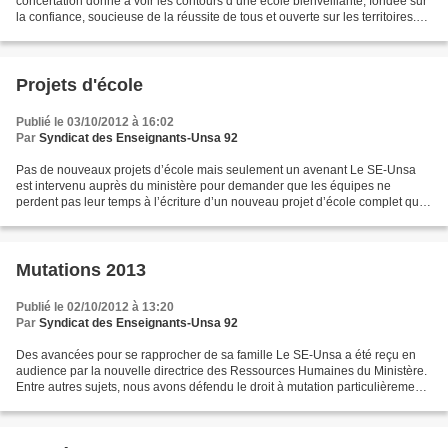
concertation donne à voir les contours d’une école bienveillante, fondée sur
la confiance, soucieuse de la réussite de tous et ouverte sur les territoires.
Le SE-Unsa y retrouve bon...
Projets d'école
Publié le 03/10/2012 à 16:02
Par
Syndicat des Enseignants-Unsa 92
Pas de nouveaux projets d’école mais seulement un avenant Le SE-Unsa
est intervenu auprès du ministère pour demander que les équipes ne
perdent pas leur temps à l’écriture d’un nouveau projet d’école complet qui
sera rendu caduque à la rentrée 2013 par...
Mutations 2013
Publié le 02/10/2012 à 13:20
Par
Syndicat des Enseignants-Unsa 92
Des avancées pour se rapprocher de sa famille Le SE-Unsa a été reçu en
audience par la nouvelle directrice des Ressources Humaines du Ministère.
Entre autres sujets, nous avons défendu le droit à mutation particulièrement
limité ces dernières années....